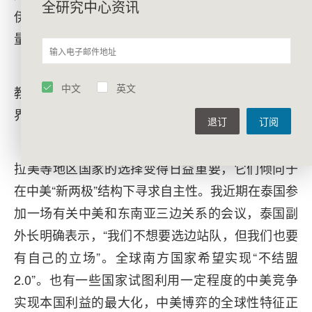
全研究中心资讯
伊朗的遏压。美国一直试图减少在“大中东”地区的力
量部署，将军事战略资源向亚太地区转移。
整体来看，地缘政治冲突、历史观念冲突、宗
中文
英文
教问题冲突，都是高度缠绕的。这也提醒我们，世
界动荡变革期的特征愈发突出。
退订
订阅
此外，在大国博弈的背景下，东南亚、中东、
拉美等地区国家的选择变得日益重要，它们倾向于
在中美“新两极”结构下寻求自主性。我近期在泰国参
加一场有关中美和东南亚三边关系的会议，泰国副
外长明确表示，“我们不想要选边站队，但我们也要
有自己的立场”。全球南方国家希望实现“不结盟
2.0”。也有一些国家试图利用一定程度的中美竞争
实现本国利益的最大化，中美博弈的全球性特征正