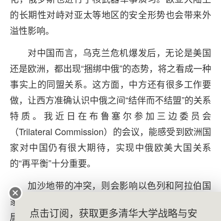
的长期性对峙对亚太等地区的安全形势也会带来外
溢性影响。
对中国而言，乌克兰危机爆发后，无论是美国
还是欧洲，都出现“捆绑中俄”的态势，将之看成一种
事实上的同盟关系。这方面，中方还有很多工作要
做，让西方准确认识中俄之间“结伴而不结盟”的关系
特质。我近日在布鲁塞尔参加三边委员会
（Trilateral Commission）的会议，能感受到欧洲国
家对中国仍有很大期待，实现中俄欧美大国关系
的“再平衡”十分重要。
加沙地带的冲突，则会影响以色列和阿拉伯国
家关系的正常化。此外，美国在中东地区的战略布
点击订阅，获取更多清华大学战略与安
局或有所改变，强化对以色列的军事支持，加大对