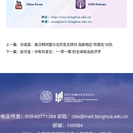
上一篇：孙成昊：美日韩同盟与北约亚太转向 加剧地区“阵营化”对抗
下一篇：赵可金｜中和共发论：“一带一路”的全球政治经济学
电话/传真：010-62771388 邮箱：ciss@mail.tsinghua.edu.cn
邮编：100084