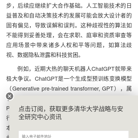
步，后续应继续扩大合作基础。人工智能技术的日
益普及和自动决策技术的发展可能会放大设计者的
固有偏见，导致误解和误判。这种歧视性的算法如
不能得到妥善处理，会在求职、庭审和资质审查等
应用场景中带来诸多人权和平等问题，如算法歧
视、数据隐私泄露和科技贫困。
例如，近期大热的聊天机器人ChatGPT就带来
极大争议。ChatGPT是一个生成型预训练变换模型
（Generative pre-trained transformer, GPT），属
于技术层的自然语言处理环节（Natural Language
Processing, NLP），能够基于输入模仿人类的聊天
点击订阅，获取更多清华大学战略与安
全研究中心资讯
行为，自动生成回答，为用户“排忧解难”，标志着文
本类人工智能进入新阶段。然而，学界和教育界对
此争议颇多，包括担心滥用、学生作弊和学术不端