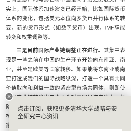
实上，国际体系加速演变已经开始，比如国际货币
体系的变化，包括美元本位向多货币并行体系的转
变，新的货币形式（如数字货币）出现，IMF职能
转变和权重调整等。
其集中表
三是目前国际产业链调整正在进行。
现是一些之前在中国的生产环节开始向东南亚、南
亚，甚至是欧美等国家转移。如果能将东南亚或南
亚打造成我们的国际战略纵深，打造一个具有共同
价值取向和利益一致的紧密型市场共同体，则即使
部分产业链转移出去也不会对中国经济产生太大危
险。例如以美加墨为主体的北美市场，以英德法为
点击订阅，获取更多清华大学战略与安
全研究中心资讯
核心的欧盟区市场，都没有威胁到美国和欧盟的国
家安全。