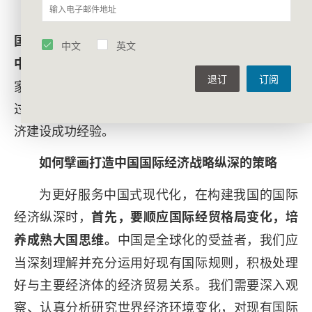
四是新冠疫情暴发后，中国积极对广大发展中
国家提供防疫援助，通过“疫苗外交”赢得广大发展
中文
英文
中国经济模式成为广大发展中国
中国家高度认可。
退订
订阅
家推崇的模式，越来越多的发展中国家政府官员通
过北京大学南南合作与发展学院等途径学习中国经
济建设成功经验。
如何擘画打造中国国际经济战略纵深的策略
为更好服务中国式现代化，在构建我国的国际
经济纵深时，
首先，要顺应国际经贸格局变化，培
中国是全球化的受益者，我们应
养成熟大国思维。
当深刻理解并充分运用好现有国际规则，积极处理
好与主要经济体的经济贸易关系。我们需要深入观
察、认真分析研究世界经济环境变化，对现有国际