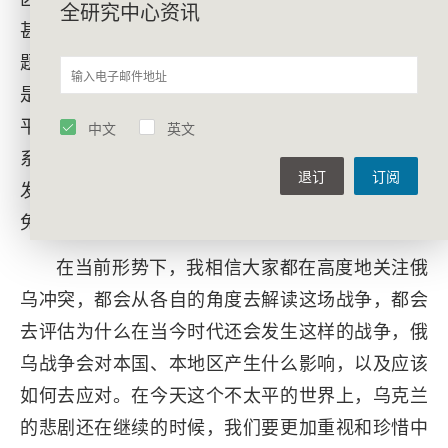
全研究中心资讯
甚至会有核扩散之虞。东北亚地区还有一个台湾问
题。尽管在近期不会有太大变化，但从长远看终究
是个问题。台湾问题一定要处理好，一定要朝着和
平统一的方向不懈努力。台湾问题的解决和中美关
中文
英文
系密切相关的。所以，我们的“二轨”也要在这方面多
退订
订阅
发挥一些作用，促进相互沟通，特别是努力起到避
免或者减少误解和战略误判的作用。
在当前形势下，我相信大家都在高度地关注俄
乌冲突，都会从各自的角度去解读这场战争，都会
去评估为什么在当今时代还会发生这样的战争，俄
乌战争会对本国、本地区产生什么影响，以及应该
如何去应对。在今天这个不太平的世界上，乌克兰
的悲剧还在继续的时候，我们要更加重视和珍惜中