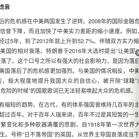
虑衰
后的危机感在中美两国发生了逆转。2008年的国际金融
信誉下降，而且加快了中美实力差距的缩小速度。例如，2
仅经过5年，到了2012年就上升到52.7%。伴随双方实
美国的相对衰落。特朗普于2016年大选时提出“让美国再
衰落了。这个口号之所以有强大的社会影响力，是因为落
美国落后了的危机感更加强烈。与美国的情况相反，中
别，极大程度地提升我国大众的自信心，被开除“球籍”
最危险的时候”的国歌歌词已无法轻易唤起大众的危机感。
有缩短的趋势。在古代，有的体系强国曾维持几百年的
超过百年。对于百年人瑞来讲，百年不过是其短暂的一
繁变化和多种欹器满覆的悲剧。自1918年第一次世界大
生。号称“日不落帝国”的英国，从世界主导国衰落成当