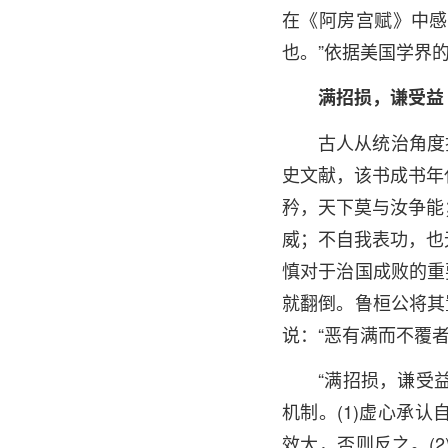
在《阿房宫赋》中感
也。”依据美国学界
满招损，谦受益
古人从统治角度
史文献，该书成书年
矜，天下莫与汝争能
威；不自我表功，也
慎对于治国成败的重
就翻倒。鲁桓公将其
说：“恶有满而不覆者
“满招损，谦受
机制。(1)虚心承
效大，否则反之。(