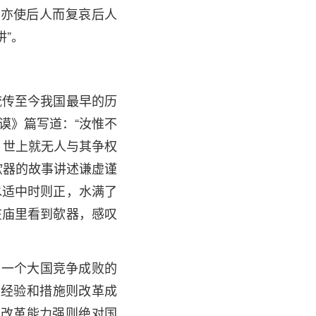
，亦使后人而复哀后人
”。
流传至今我国最早的历
谟》篇写道：“汝惟不
，世上就无人与其争权
欹器的故事讲述谦虚谨
水适中时则正，水满了
在庙里看到欹器，感叹
出一个大国竞争成败的
进经验和措施则改革成
)改革能力强则绝对国