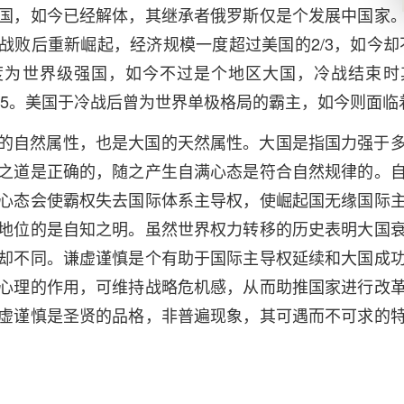
国，如今已经解体，其继承者俄罗斯仅是个发展中国家
战败后重新崛起，经济规模一度超过美国的2/3，如今却不
度为世界级强国，如今不过是个地区大国，冷战结束时
足1/5。美国于冷战后曾为世界单极格局的霸主，如今则面
的自然属性，也是大国的天然属性。大国是指国力强于
之道是正确的，随之产生自满心态是符合自然规律的。
心态会使霸权失去国际体系主导权，使崛起国无缘国际
地位的是自知之明。虽然世界权力转移的历史表明大国
却不同。谦虚谨慎是个有助于国际主导权延续和大国成
心理的作用，可维持战略危机感，从而助推国家进行改
虚谨慎是圣贤的品格，非普遍现象，其可遇而不可求的