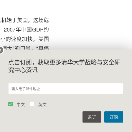
危机始于美国，这场危
007年中国GDP约
力缩小的速度加快，美国
伟大”的口号，“再伟
后的危机感在美国已经
点击订阅，获取更多清华大学战略与安全研
美实力差距的缩小，特
究中心资讯
的危机感已经渐次淡
主导地位；在现代，世
中文
英文
生，目前尚健在者目睹
退订
订阅
战结束以来的104年
下的普通大国。苏联于