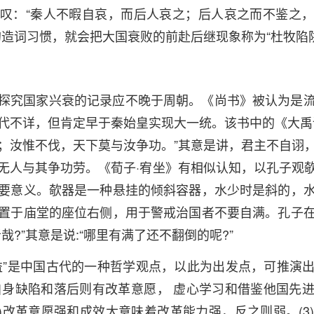
叹：“秦人不暇自哀，而后人哀之；后人哀之而不鉴之
的造词习惯，就会把大国衰败的前赴后继现象称为“杜牧陷阱
探究国家兴衰的记录应不晚于周朝。《尚书》被认为是
代不详，但肯定早于秦始皇实现大一统。该书中的《大禹
；汝惟不伐，天下莫与汝争功。”其意是讲，君主不自诩
无人与其争功劳。《荀子·宥坐》有相似认知，以孔子观
要意义。欹器是一种悬挂的倾斜容器，水少时是斜的，
置于庙堂的座位右侧，用于警戒治国者不要自满。孔子
哉?”其意是说:“哪里有满了还不翻倒的呢?”
益”是中国古代的一种哲学观点，以此为出发点，可推演
认自身缺陷和落后则有改革意愿， 虚心学习和借鉴他国先
2)改革意愿强和成效大意味着改革能力强，反之则弱。(3