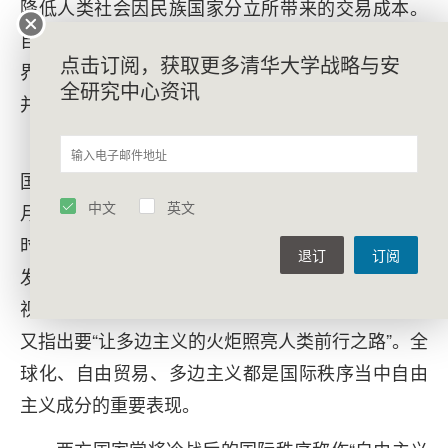
降低人类社会因民族国家分立所带来的交易成本。
自由主义国际秩序观推动了以联合国人权公约、世
点击订阅，获取更多清华大学战略与安
界贸易组织为代表的一大批现代国际制度的形成，
全研究中心资讯
并极大地推动了全球化的发展。
过去40年，中国是全球化的获益者，因此也是
国际秩序当中自由主义成分的获益者。2017年1
中文
英文
月，中国国家主席习近平在世界经济论坛发表讲话
时提出，“要适应和引导好经济全球化”“要坚定不移
退订
订阅
发展全球自由贸易和投资”；2021年1月，习近平以
视频方式出席世界经济论坛“达沃斯议程”对话会时，
又指出要“让多边主义的火炬照亮人类前行之路”。全
球化、自由贸易、多边主义都是国际秩序当中自由
主义成分的重要表现。