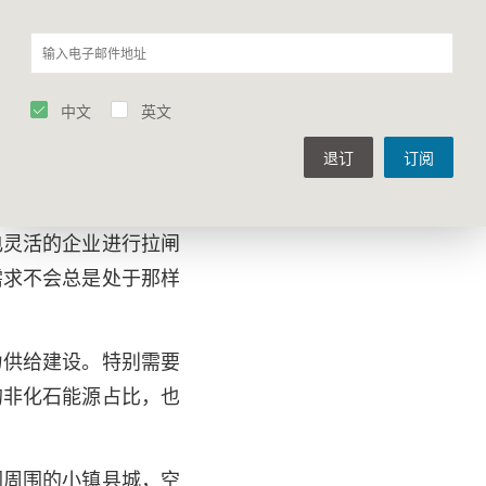
中文
英文
退订
订阅
是什么？短期而言，就
用电等民生问题，合理
电灵活的企业进行拉闸
需求不会总是处于那样
力供给建设。特别需要
的非化石能源占比，也
圈周围的小镇县城，空