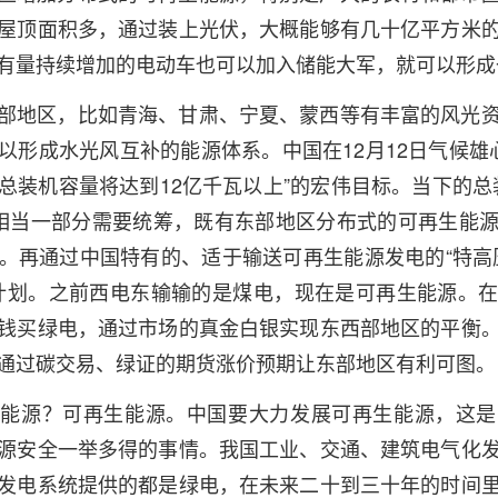
屋顶面积多，通过装上光伏，大概能够有几十亿平方米
有量持续增加的电动车也可以加入储能大军，就可以形成
部地区，比如青海、甘肃、宁夏、蒙西等有丰富的风光
形成水光风互补的能源体系。中国在12月12日气候雄心
总装机容量将达到12亿千瓦以上”的宏伟目标。当下的总装
相当一部分需要统筹，既有东部地区分布式的可再生能
。再通过中国特有的、适于输送可再生能源发电的“特高
输计划。之前西电东输输的是煤电，现在是可再生能源。
钱买绿电，通过市场的真金白银实现东西部地区的平衡
通过碳交易、绿证的期货涨价预期让东部地区有利可图。
的能源？可再生能源。中国要大力发展可再生能源，这是
源安全一举多得的事情。我国工业、交通、建筑电气化
发电系统提供的都是绿电，在未来二十到三十年的时间