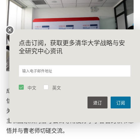
点击订阅，获取更多清华大学战略与安
全研究中心资讯
随后，乔治华盛顿大学李德烨、北京大学邵志
中文
英文
成、国际关系学院谭燕楠、外交学院朱翊民分别从
信号理论研究范式的局限性、信号传递的时间性和
退订
订阅
关系性、国际政治中的信号认知以及非政府组织与
主权国家双向信号尝试等角度分享了各自的读书感
悟并与曹老师切磋交流。