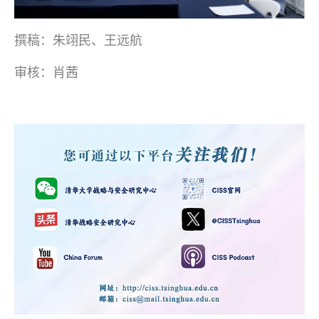
撰稿：朱翊民、王远航
审核：肖茜