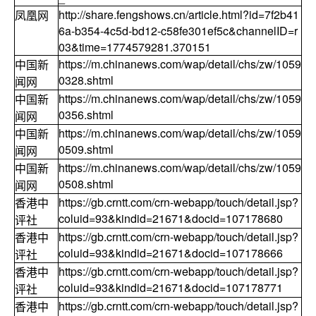
http://share.fengshows.cn/article.html?id=7f2b41
凤凰网
6a-b354-4c5d-bd12-c58fe301ef5c&channelID=r
03&time=1774579281.370151
https://m.chinanews.com/wap/detail/chs/zw/1059
中国新
0328.shtml
闻网
https://m.chinanews.com/wap/detail/chs/zw/1059
中国新
0356.shtml
闻网
https://m.chinanews.com/wap/detail/chs/zw/1059
中国新
0509.shtml
闻网
https://m.chinanews.com/wap/detail/chs/zw/1059
中国新
0508.shtml
闻网
https://gb.crntt.com/crn-webapp/touch/detail.jsp?
香港中
coluid=93&kindid=21671&docid=107178680
评社
https://gb.crntt.com/crn-webapp/touch/detail.jsp?
香港中
coluid=93&kindid=21671&docid=107178666
评社
https://gb.crntt.com/crn-webapp/touch/detail.jsp?
香港中
coluid=93&kindid=21671&docid=107178771
评社
https://gb.crntt.com/crn-webapp/touch/detail.jsp?
香港中