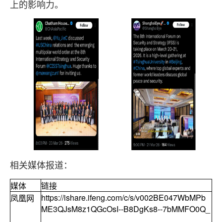
上的影响力。
相关媒体报道：
媒体
链接
https://ishare.ifeng.com/c/s/v002BE047WbMPb
凤凰网
ME3QJsM8z1QGcOsI--B8DgKs8--7bMMFO0Q_
_