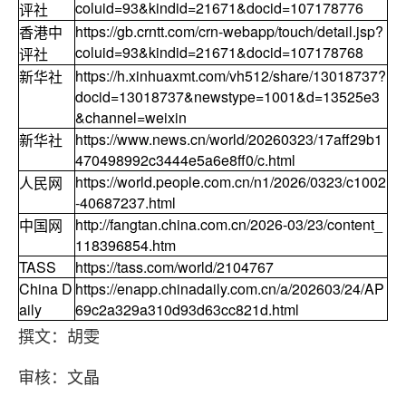
coluid=93&kindid=21671&docid=107178776
评社
https://gb.crntt.com/crn-webapp/touch/detail.jsp?
香港中
coluid=93&kindid=21671&docid=107178768
评社
https://h.xinhuaxmt.com/vh512/share/13018737?
新华社
docid=13018737&newstype=1001&d=13525e3
&channel=weixin
https://www.news.cn/world/20260323/17aff29b1
新华社
470498992c3444e5a6e8ff0/c.html
https://world.people.com.cn/n1/2026/0323/c1002
人民网
-40687237.html
http://fangtan.china.com.cn/2026-03/23/content_
中国网
118396854.htm
TASS
https://tass.com/world/2104767
China D
https://enapp.chinadaily.com.cn/a/202603/24/AP
aily
69c2a329a310d93d63cc821d.html
撰文：胡雯
审核：文晶