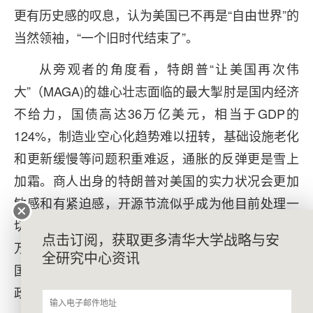
更有历史感的叹息，认为美国已不再是“自由世界”的
当然领袖，“一个旧时代结束了”。
从旁观者的角度看，特朗普“让美国再次伟
大”（MAGA)的雄心壮志面临的最大掣肘是国内经济
不给力，国债高达36万亿美元，相当于GDP的
124%，制造业空心化趋势难以扭转，基础设施老化
和更新缓慢等问题积重难返，通胀的反弹更是雪上
加霜。商人出身的特朗普对美国的实力状况会更加
敏感和有紧迫感，开源节流似乎成为他目前处理一
切问题的优先考虑。根据最新数据，北约每年1.47
点击订阅，获取更多清华大学战略与安
万亿美元经费的68%由美国支付，截至2024年底美
全研究中心资讯
国国会批准的援乌资金总额为1750亿美元，特朗普
政府不想也难以继续背负这个大头支出。