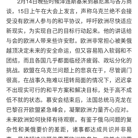
2月14日晚些时候泽连斯基来到慕尼黑与各方商
谈，15日上午在大会上发言，声称乌克兰绝不会接
受没有欧洲人参与的和平协议，呼吁欧洲尽快适应
新现实，为实现自己的目标行动起来。他的讲话给
与会的欧洲人带来些许安慰。欧洲非常担心被美俄
越顶决定未来的安全命运，但又容易陷入软弱和不
团结，而且各国几乎都面临经济疲弱、政坛分化的
挑战。欧盟在乌克兰问题上的悲哀在于，尽管调门
很高，在战事久拖难以扭转局面的情况下，迟迟拿
不出现实可行的和平方案和解决目标，处于高不成
低不就的状态。慕安会结束后，法国总统马克龙在
巴黎召开欧盟紧急峰会，凝聚欧洲力量齐心应对。
未来欧洲如何抉择有待观察。有鉴于俄乌问题的复
杂性和美俄要价的差距，诸事都达成共识并非易