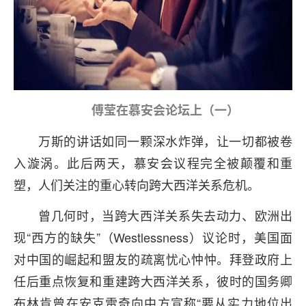
傅莹在慕安会论坛上（一）
万斯的讲话如同一颗深水炸弹，让一切都被卷
入漩涡。此后两天，慕安会议程完全被颠覆和重
塑，人们关注的重心转向跨大西洋关系危机。
曾几何时，当跨大西洋关系失去动力、欧洲出
现“西方的缺失”（Westlessness）议论时，美国面
对中国的崛起和盟友的疏离忧心忡忡。拜登政府上
任后重点恢复和重建跨大西洋关系，彼时的国务卿
布林肯曾在安克雷奇向中方宣称“要从实力地位出