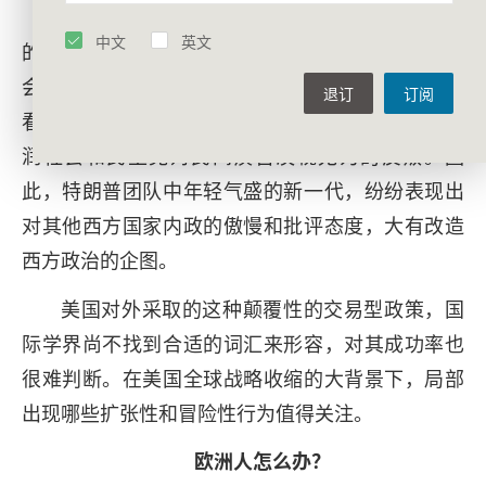
当然，仅从经济和数字角度出发分析万斯演讲
中文
英文
的背景肯定是不够的。万斯的讲话显示，美欧在社
会治理的价值取向上出现严重分歧。在美国共和党
退订
订阅
看来，己方高票当选是民众对自由主义思想长期浸
润社会和民主党对民间疾苦漠视无为的反叛。因
此，特朗普团队中年轻气盛的新一代，纷纷表现出
对其他西方国家内政的傲慢和批评态度，大有改造
西方政治的企图。
美国对外采取的这种颠覆性的交易型政策，国
际学界尚不找到合适的词汇来形容，对其成功率也
很难判断。在美国全球战略收缩的大背景下，局部
出现哪些扩张性和冒险性行为值得关注。
欧洲人怎么办？