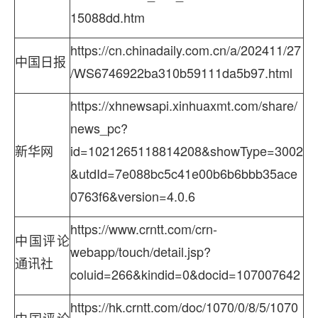
15088dd.htm
https://cn.chinadaily.com.cn/a/202411/27
中国日报
/WS6746922ba310b59111da5b97.html
https://xhnewsapi.xinhuaxmt.com/share/
news_pc?
新华网
id=1021265118814208&showType=3002
&utdId=7e088bc5c41e00b6b6bbb35ace
0763f6&version=4.0.6
https://www.crntt.com/crn-
中国评论
webapp/touch/detail.jsp?
通讯社
coluid=266&kindid=0&docid=107007642
https://hk.crntt.com/doc/1070/0/8/5/1070