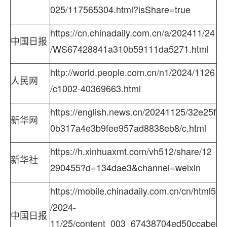
025/117565304.html?isShare=true
https://cn.chinadaily.com.cn/a/202411/24
中国日报
/WS67428841a310b59111da5271.html
http://world.people.com.cn/n1/2024/1126
人民网
/c1002-40369663.html
https://english.news.cn/20241125/32e25f
新华网
0b317a4e3b9fee957ad8838eb8/c.html
https://h.xinhuaxmt.com/vh512/share/12
新华社
290455?d=134dae3&channel=weixin
https://mobile.chinadaily.com.cn/cn/html5
/2024-
中国日报
11/25/content_003_67438704ed50ccabe