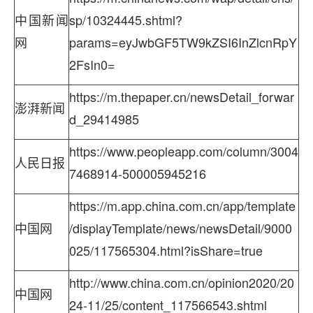
中国新闻
sp/10324445.shtml?
网
params=eyJwbGF5TW9kZSI6InZlcnRpY
2FsIn0=
https://m.thepaper.cn/newsDetail_forwar
澎湃新闻
d_29414985
https://www.peopleapp.com/column/3004
人民日报
7468914-500005945216
https://m.app.china.com.cn/app/template
中国网
/displayTemplate/news/newsDetail/9000
025/117565304.html?isShare=true
http://www.china.com.cn/opinion2020/20
中国网
24-11/25/content_117566543.shtml