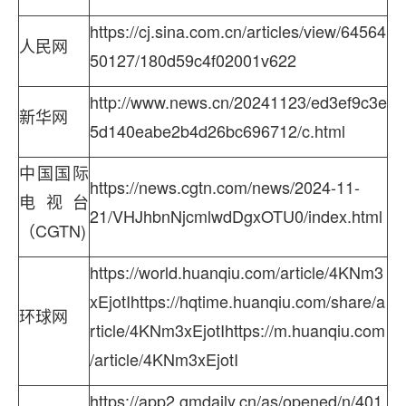
https://cj.sina.com.cn/articles/view/64564
人民网
50127/180d59c4f02001v622
http://www.news.cn/20241123/ed3ef9c3e
新华网
5d140eabe2b4d26bc696712/c.html
中国国际
https://news.cgtn.com/news/2024-11-
电视台
21/VHJhbnNjcmlwdDgxOTU0/index.html
（CGTN)
https://world.huanqiu.com/article/4KNm3
xEjotIhttps://hqtime.huanqiu.com/share/a
环球网
rticle/4KNm3xEjotIhttps://m.huanqiu.com
/article/4KNm3xEjotI
https://app2.gmdaily.cn/as/opened/n/401