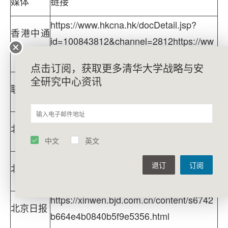
媒体
链接
https://www.hkcna.hk/docDetail.jsp?
香港中通
id=100843812&channel=2812https://ww
社
w.hkcna.hk/docDetail.jsp?id=100843849
点击订阅，获取更多清华大学战略与安
全研究中心资讯
https://www.zaobao.com/realtime/china/s
联合早报
tory20241122-5385652
https://xinwen.bjd.com.cn/content/s673f0
北京日报
86ce4b00bb8087a962e.html
中文
英文
https://xinwen.bjd.com.cn/content/s6742
退订
订阅
北京日报
b664e4b0840b5f9e5356.html
https://xinwen.bjd.com.cn/content/s6742
北京日报
b664e4b0840b5f9e5356.html