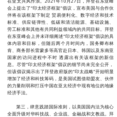
在亚太兴风作浪。2021年10月27日，拜登在东亚峰
会上提出了“印太经济框架”倡议，宣布美国与合作伙
伴将在该框架下制定 贸易便利化、数字经济和技术
标准、供应链弹性、低碳和清洁能源、基础设施、
劳工标准和其他有共同利益领域内的共同目标。拜登
在东亚峰会上并未详细阐述“印太经济框架”倡议的具
体内容和目标，但随后两个月时间内，国务卿布林
肯、商务部长雷蒙多等高官赴日本、韩国以及东南亚
国家的访问进程中不时 透露出有关该框架的新信
息。尽管“印太经济框架”倡议的细节尚未完全公开，
但该倡议揭示出了拜登政府版的“印太战略”开始明显
增加了经济和科技筹码，是美国试图借助盟友、伙伴
的力量削弱和打压中国在亚太经济中现有地位的地缘
经济手法。
第三，肆意践踏国际准则，以美国国内法为核心
全面升级对华科技战、企业战、金融战和文教战。拜