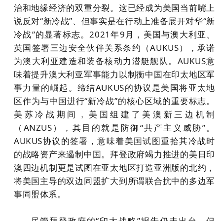
治和地缘经济的双重分裂。这已经成为美国当前嘴上
说反对“新冷战”、但事实是在行动上准备展开对华“新
冷战”的显著标志。2021年9月，美国与澳大利亚、
英国签署三边安全伙伴关系条约（AUKUS），承诺
为澳大利亚建造和装备核动力潜艇舰队。AUKUS意
味着提升澳大利亚军事能力以制衡中国在印太地区军
事力量的崛起。缔结AUKUS的协议是美国将亚太地
区作为与中国进行“新冷战”的核心区域的重要标志。
美苏冷战期间，美国组建了美澳新三边机制
（ANZUS），其目的就是防御“共产主义威胁”。
AUKUS协议的签署，意味着美国试图重拾其冷战时
的战略资产来遏制中国。拜登政府竭力推进的美日印
澳四边机制更是试图在亚太地区打造亚洲版的北约，
将美国主导的双边同盟扩大到所谓联合抗中的多边军
事同盟体系。
尽管拜登政府的“印太战略”报告仍未出台，但