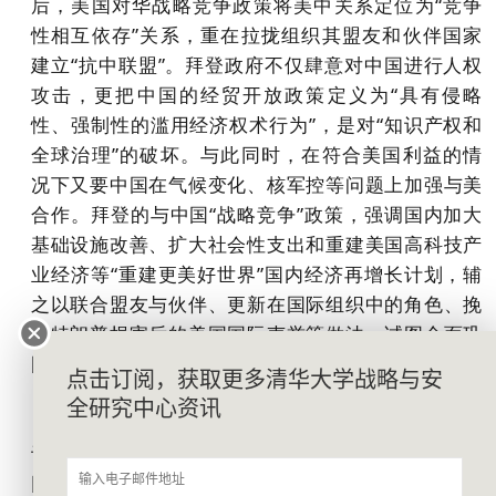
后，美国对华战略竞争政策将美中关系定位为“竞争
性相互依存”关系，重在拉拢组织其盟友和伙伴国家
建立“抗中联盟”。拜登政府不仅肆意对中国进行人权
攻击，更把中国的经贸开放政策定义为“具有侵略
性、强制性的滥用经济权术行为”，是对“知识产权和
全球治理”的破坏。与此同时，在符合美国利益的情
况下又要中国在气候变化、核军控等问题上加强与美
合作。拜登的与中国“战略竞争”政策，强调国内加大
基础设施改善、扩大社会性支出和重建美国高科技产
业经济等“重建更美好世界”国内经济再增长计划，辅
之以联合盟友与伙伴、更新在国际组织中的角色、挽
回特朗普损害后的美国国际声誉等做法，试图全面巩
固和扩大美国的对华战略优势。
点击订阅，获取更多清华大学战略与安
全研究中心资讯
基于这样的战略意图，拜登政府在政治上，以意
识形态为抓手，在国内凝聚共识力促形成“府会协
同”的政策体系，在国外打造“民主国家同盟”共同对