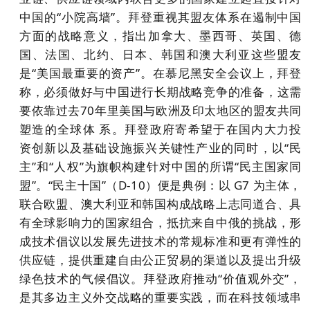
中国的“小院高墙”。拜登重视其盟友体系在遏制中国
方面的战略意义，指出加拿大、墨西哥、英国、德
国、法国、北约、日本、韩国和澳大利亚这些盟友
是“美国最重要的资产”。在慕尼黑安全会议上，拜登
称，必须做好与中国进行长期战略竞争的准备，这需
要依靠过去70年里美国与欧洲及印太地区的盟友共同
塑造的全球体 系。拜登政府寄希望于在国内大力投
资创新以及基础设施振兴关键性产业的同时，以“民
主”和“人权”为旗帜构建针对中国的所谓“民主国家同
盟”。“民主十国”（D-10）便是典例：以 G7 为主体，
联合欧盟、澳大利亚和韩国构成战略上志同道合、具
有全球影响力的国家组合，抵抗来自中俄的挑战，形
成技术倡议以发展先进技术的常规标准和更有弹性的
供应链，提供重建自由公正贸易的渠道以及提出升级
绿色技术的气候倡议。拜登政府推动“价值观外交”，
是其多边主义外交战略的重要实践，而在科技领域串