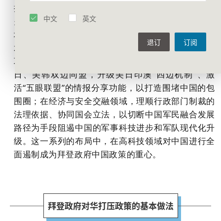
抗“异质”的中国；在经济上，通过加大对国内基建及
中文
英文
关键行业的投资来提升国内经济竞争力，以“小院高
墙”的方式加大对核心科技的保护，拉开与中国的技
退订
订阅
术差距，以维持对中国的长期竞争优势；在军事上，
巩固并扩张美国在印太地区的盟友体系，充分利用美
日、美韩双边同盟，升级美日印澳“四边机制”、激
活“五眼联盟”的情报分享功能，以打造围堵中国的包
围圈；在经济与安全交融领域，理顺行政部门制裁的
法理依据、协同国会立法，以切断中国军民融合发展
路径为手段阻遏中国的军事科技进步和军队现代化升
级。这一系列的布局中，在高科技领域对中国进行全
面遏制成为拜登政府中国政策的重心。
拜登政府对华打压政策的基本做法