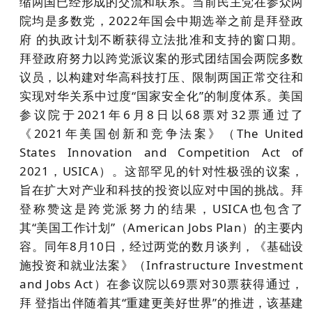
缩两国已经形成的交流和联系。当前民主党在参众两
院均是多数党，2022年国会中期选举之前是拜登政
府 的执政计划不断获得立法批准和支持的窗口期。
拜登政府努力以跨党派议案的形式团结国会两院多数
议员，以构建对华高科技打压、限制两国正常交往和
实现对华关系中过度“国家安全化”的制度体系。美国
参议院于2021年6月8日以68票对32票通过了
《2021年美国创新和竞争法案》（The United
States Innovation and Competition Act of
2021，USICA）。这部罕见的针对性极强的议案，
旨在扩大对产业和科技的投资以应对中国的挑战。拜
登称赞这是跨党派努力的结果，USICA也包含了
其“美国工作计划”（American Jobs Plan）的主要内
容。同年8月10日，经过两党的数月谈判，《基础设
施投资和就业法案》（Infrastructure Investment
and Jobs Act）在参议院以69票对30票获得通过，
拜 登指出伴随着其“重建更美好世界”的推进，该基建