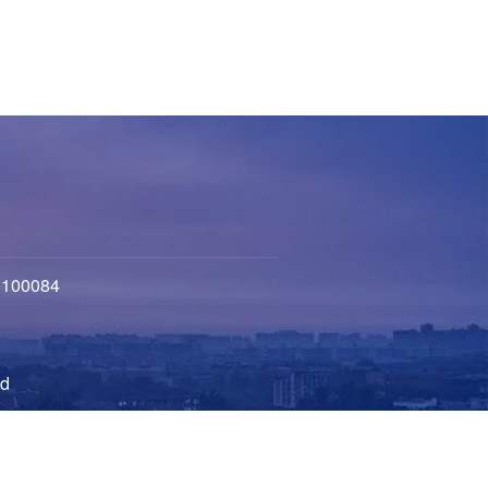
100084
d