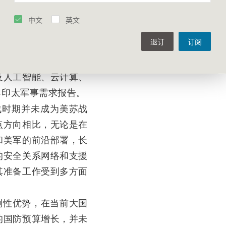
陆战队四大军种都不断
中文
英文
的作战概念，不仅融合
退订
订阅
月，美军印太司令部司
联合火力网络”为核心
及人工智能、云计算、
年印太军事需求报告。
战时期并未成为美苏战
点方向相比，无论是在
和美军的前沿部署，长
的安全关系网络和支援
其准备工作受到多方面
倒性优势，在当前大国
的国防预算增长，并未