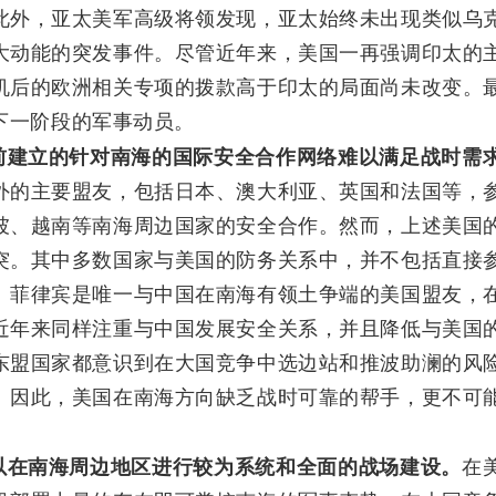
此外，亚太美军高级将领发现，亚太始终未出现类似乌
大动能的突发事件。尽管近年来，美国一再强调印太的
机后的欧洲相关专项的拨款高于印太的局面尚未改变。
下一阶段的军事动员。
前建立的针对南海的国际安全合作网络难以满足战时需
外的主要盟友，包括日本、澳大利亚、英国和法国等，
坡、越南等南海周边国家的安全合作。然而，上述美国
突。其中多数国家与美国的防务关系中，并不包括直接
。菲律宾是唯一与中国在南海有领土争端的美国盟友，
近年来同样注重与中国发展安全关系，并且降低与美国
东盟国家都意识到在大国竞争中选边站和推波助澜的风
。因此，美国在南海方向缺乏战时可靠的帮手，更不可
以在南海周边地区进行较为系统和全面的战场建设。
在