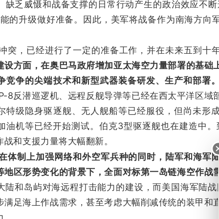
。缺乏威慑和战备支撑的日常行动产生的政治效应不断
可能的升级做好准备。因此，美军将战备作为南海方向
冲突，已经进行了一定的准备工作，并在未来五到十
建设方面，在奥巴马政府增加亚太海空力量部署的基础
争竞争的尖端技术和新型武器装备研发、生产和部署
、P-8反潜巡逻机、远程反舰导弹等已经在西太平洋区
尔特级隐身驱逐舰、无人舰船等已经服役，但尚未形
加油机等已经开始测试。伯克3型驱逐舰也在建造中。到
作战和支援力量将大幅翻新。
在体制上加强网络和外空军兵种的同时，陆军和海军
等地区形势变化的背景下，全面对标第一岛链海空作战
大陆和岛屿对海远程打击能力的建设，而美国海军陆战队
步满足海上作战需求，甚至考虑大幅削减传统的装甲和
力。