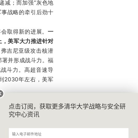
递减；而加强“灰色地
军事战略的牵引后劲十
年会取得新的进展。
一
上，美军大力推进针对
。
弗吉尼亚级攻击核潜
域部署并形成战斗力。福
成战斗力。高超音速导
2030年左右，美军
陆战队在国防战略调整
点击订阅，获取更多清华大学战略与安全研
需求，加快转型。
美国
究中心资讯
在2030年部队建设
直升机兵种，加强对海