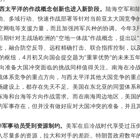
西太平洋的作战概念创新也进入新阶段。
陆海空军和
动、多域行动、快速作战部署等针对当前亚太大国竞争
空网电等支援力量，而且加强跨军兵种的协调。今年3
后期针对主战场欧洲的“空地一体战”作战概念，提出以“
念，融合防空反导、远程精确打击、联合指挥控制，以
成的枢纽，4月初又向国会提交题为“重掌优势”的未来五
向准备大国冲突面临的挑战同样值得关注。南海在冷
战体系竞争的重点方向，与西太平洋其他大国竞争的重
场建设上，都存在先天不足。美国在东北亚的同盟体系
东海和台海等方向作战需求。而在南海周边地区，美国
的军事存在，但并没有做好应对大国冲突的准备，并且
华军事动员受到资源制约。
美军在后冷战时代享受过压
入尽量多的资源，拉大和对手的差距。特朗普政府数年