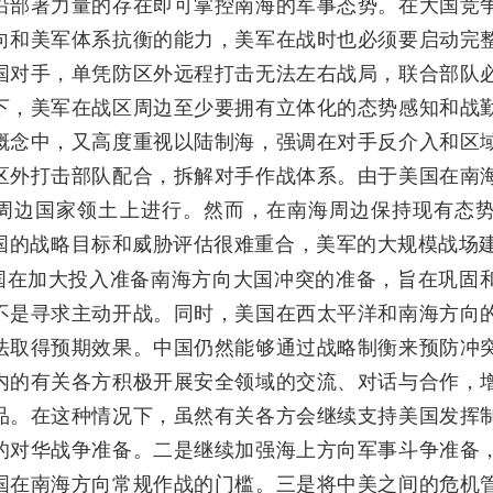
沿部署力量的存在即可掌控南海的军事态势。在大国竞
向和美军体系抗衡的能力，美军在战时也必须要启动完
国对手，单凭防区外远程打击无法左右战局，联合部队
下，美军在战区周边至少要拥有立体化的态势感知和战
概念中，又高度重视以陆制海，强调在对手反介入和区
区外打击部队配合，拆解对手作战体系。由于美国在南
周边国家领土上进行。然而，在南海周边保持现有态
国的战略目标和威胁评估很难重合，美军的大规模战场
加大投入准备南海方向大国冲突的准备，旨在巩固和
不是寻求主动开战。同时，美国在西太平洋和南海方向
法取得预期效果。中国仍然能够通过战略制衡来预防冲
内的有关各方积极开展安全领域的交流、对话与合作，
品。在这种情况下，虽然有关各方会继续支持美国发挥
的对华战争准备。二是继续加强海上方向军事斗争准备
国在南海方向常规作战的门槛。三是将中美之间的危机