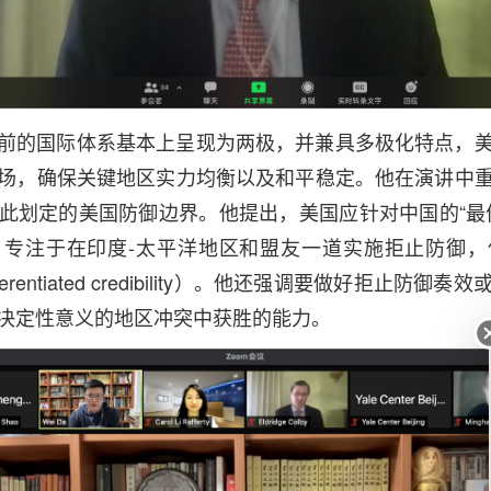
前的国际体系基本上呈现为两极，并兼具多极化特点，
场，确保关键地区实力均衡以及和平稳定。他在演讲中
此划定的美国防御边界。他提出，美国应针对中国的“最
；专注于在印度-太平洋地区和盟友一道实施拒止防御，
ferentiated credibility）。他还强调要做好拒止防
决定性意义的地区冲突中获胜的能力。