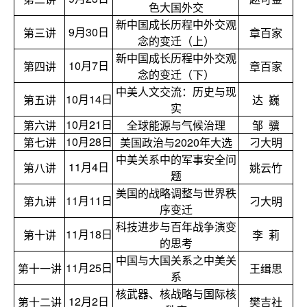
色大国外交
新中国成长历程中外交观
9
月30日
第三讲
章百家
念的变迁（上）
新中国成长历程中外交观
10
月7日
第四讲
章百家
念的变迁（下）
中美人文交流：历史与现
10
月14日
第五讲
达 巍
实
10
月21日
第六讲
全球能源与气候治理
邹 骥
10
月28日
第七讲
美国政治与2020年大选
刁大明
中美关系中的军事安全问
11
月4日
第八讲
姚云竹
题
美国的战略调整与世界秩
11
月11日
第九讲
刁大明
序变迁
科技进步与百年战争演变
11
月18日
第十讲
李 莉
的思考
中国与大国关系之中美关
11
月25日
第十一讲
王缉思
系
核武器、核战略与国际核
12
月2日
第十二讲
樊吉社