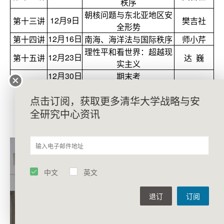
秩序
朝核问题与东北亚地区安
12
月9日
第十三讲
樊吉社
全形势
12
月16日
第十四讲
南海、海洋法与国际秩序
师小芹
理性平和看世界：超越现
12
月23日
第十五讲
达 巍
实主义
12
月30日
期末考
点击订阅，获取更多清华大学战略与安
全研究中心资讯
往期课堂精彩回顾
中文
英文
退订
订阅