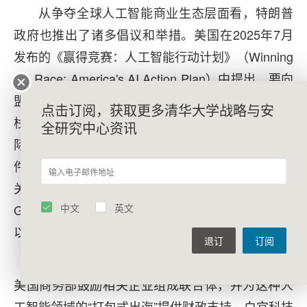
从争夺全球人工智能商业生态层面看，特朗普
政府也推出了诸多倡议和举措。美国在2025年7月
发布的《赢得竞赛：人工智能行动计划》（Winning
the Race: America's AI Action Plan）中提出，要向
盟友和伙伴出口全栈式的美国人工智能技术。“全
点击订阅，获取更多清华大学战略与安
栈”的英文是Full-stack，这一概念体现了人工智能实
全研究中心资讯
际上是一种技术堆栈，是基础设施组件、模型、软
件等多种核心元素的集合。换言之，美国希望向相
关国家和地区出口“AI技术包”，涉及英伟达公司的
GPU、微软的Azure和亚马逊AWS等云计算服务，
中文
英文
以及OpenAI和Anthropic的大模型及API接口等。
退订
订阅
为了在全球范围推广美国的人工智能技术栈，
美国商务部鼓励相关企业组成联合体，并为这种人
工智能领域的“打包式出海”提供财政支持。白宫科技