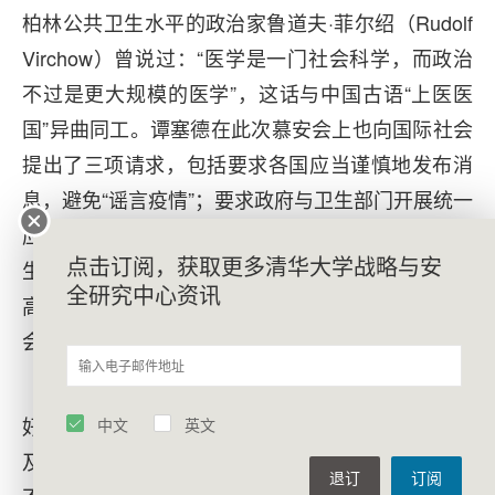
柏林公共卫生水平的政治家鲁道夫·菲尔绍（Rudolf
Virchow）曾说过：“医学是一门社会科学，而政治
不过是更大规模的医学”，这话与中国古语“上医医
国”异曲同工。谭塞德在此次慕安会上也向国际社会
提出了三项请求，包括要求各国应当谨慎地发布消
息，避免“谣言疫情”；要求政府与卫生部门开展统一
应对；反对仇视和污名化。这三项建议都超越了卫
点击订阅，获取更多清华大学战略与安
生部门传统的工作范畴，不仅对各国政府提出了更
全研究中心资讯
高的要求，也在考验世卫组织处理与卫生相关的社
会经济事务的能力。
最后，疫情应对的实际需求还要求世卫组织更
好地发挥“协调员”的角色。许多国际组织的活动都涉
中文
英文
及卫生议题，而区域性、双边性的卫生合作机制也
退订
订阅