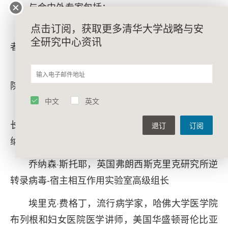
与会中外专家包括：
点击订阅，获取更多清华大学战略与安
吴仲义，芝加哥大学进化生物学教授；长江学
全研究中心资讯
者；中山大学特聘教授
史卫峰，山东第一医科大学、山东省医学科学
院公共卫生学院教授
中文
英文
彼得福斯特，德国明斯特法医遗传学研究所所
长；英国剑桥fluxutech有限公司；英国剑桥麦克·唐
退订
订阅
纳考古研究所、考古遗传学组前研究员
乔纳森·斯托耶，英国弗朗西斯克里克研究所逆
转录病毒-宿主相互作用实验室高级组长
埃里克·费格丁，流行病学家，哈佛大学医学院
布列根和妇女医院医学讲师，美国华盛顿哥伦比亚