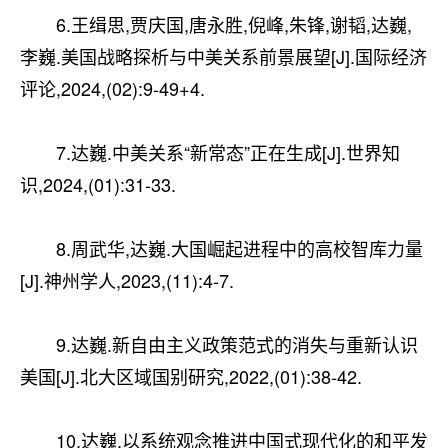
6.王缉思,贾庆国,唐永胜,倪峰,朱锋,谢韬,达巍,
李巍.美国战略探析与中美关系前景展望[J].国际经济
评论,2024,(02):9-49+4.
7.达巍.中美关系“新常态”正在生成[J].世界知
识,2024,(01):31-33.
8.周武华,达巍.大国崛起进程中的高校智库力量
[J].神州学人,2023,(11):4-7.
9.达巍.新自由主义政策范式的消失与重新认识
美国[J].北大区域国别研究,2022,(01):38-42.
10.达巍.以系统观念推进中国式现代化的和平发